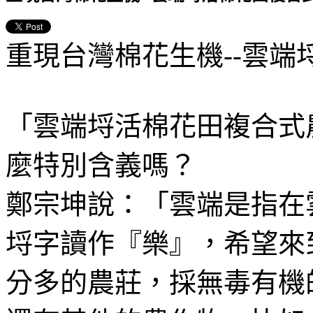
重現台灣棉花生機--雲端
「雲端埒活棉花田複合式
麼特別含義嗎？
鄭宗坤說：「雲端是指在
埒字讀作『樂』，希望來
分多的農莊，採無毒有機