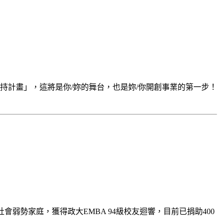
支持計畫」，這將是你/妳的舞台，也是妳/你開創事業的第一步！
勢家庭，獲得政大EMBA 94級校友迴響，目前已捐助400