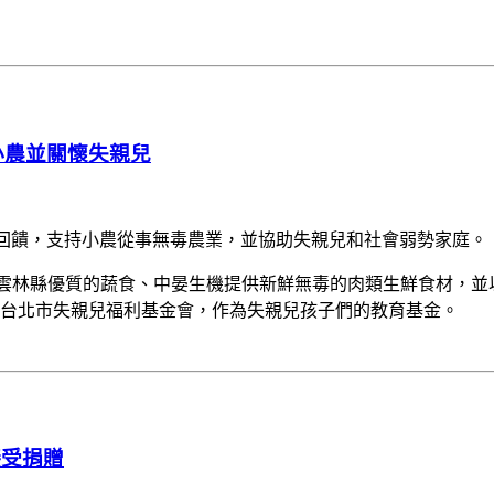
小農並關懷失親兒
過公益回饋，支持小農從事無毒農業，並協助失親兒和社會弱勢家庭。
準備雲林縣優質的蔬食、中晏生機提供新鮮無毒的肉類生鮮食材，並
元給台北市失親兒福利基金會，作為失親兒孩子們的教育基金。
接受捐贈