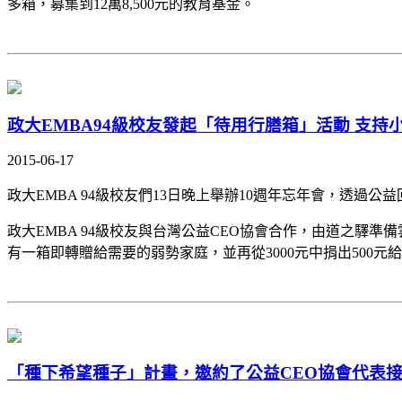
多箱，募集到12萬8,500元的教育基金。
政大EMBA94級校友發起「待用行膳箱」活動 支持
2015-06-17
政大EMBA 94級校友們13日晚上舉辦10週年忘年會，透
政大EMBA 94級校友與台灣公益CEO協會合作，由道之驛
有一箱即轉贈給需要的弱勢家庭，並再從3000元中捐出500
「種下希望種子」計畫，邀約了公益CEO協會代表