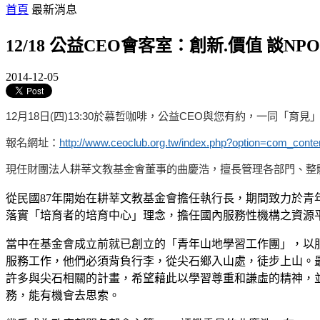
首頁
最新消息
12/18 公益CEO會客室：創新.價值 談NP
2014-12-05
12月18日(四)13:30於慕哲咖啡，公益CEO與您有約，一同「育見
報名網址：
http://www.ceoclub.org.tw/index.php?option=com_cont
現任財團法人耕莘文教基金會董事的曲慶浩，擅長管理各部門、整
從民國87年開始在耕莘文教基金會擔任執行長，期間致力於
落實「培育者的培育中心」理念，擔任國內服務性機構之資源
當中在基金會成立前就已創立的「青年山地學習工作團」，以
服務工作，他們必須背負行李，從尖石鄉入山處，徒步上山。
許多與尖石相關的計畫，希望藉此以學習尊重和謙虛的精神，
務，能有機會去思索。