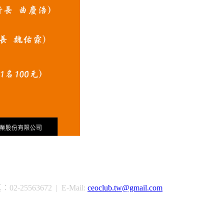
-25563672 | E-Mail:
ceoclub.tw@gmail.com