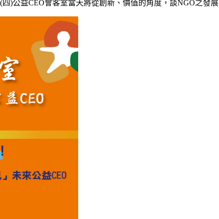
8(四)公益CEO會客室當天將從創新、價值的角度，談NGO之發