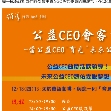
幾乎成為政府部門各部會主管NGO評鑑委員的曲慶浩，在12/1