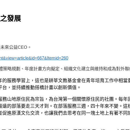
O之發展
」未來公益CEO。
ent&view=article&id=667&Itemid=260
體策略規劃、年度計畫方向擬定、組織文化建立與維持和成為對外聯
青年的服務學習上，這也是耕莘文教基金會在青年培育工作中相當
平台，並持續推動搭橋計畫以創新價值。
服務山地原住民為宗旨，為台灣第一個關懷原住民的社團。每年
最遠的部落要走三天才到。在部落服務三週，四十年來不變。這
並促進原漢文化交流，也讓我們去思考在同一塊土地上有著不同