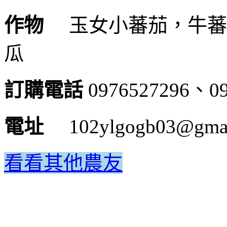
作物
玉女小蕃茄，牛蕃
瓜
訂購電話
0976527296、09
電址
102ylgogb03@gm
看看其他農友