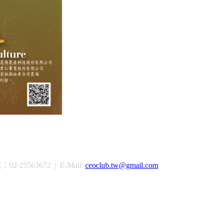
-25563672 | E-Mail:
ceoclub.tw@gmail.com