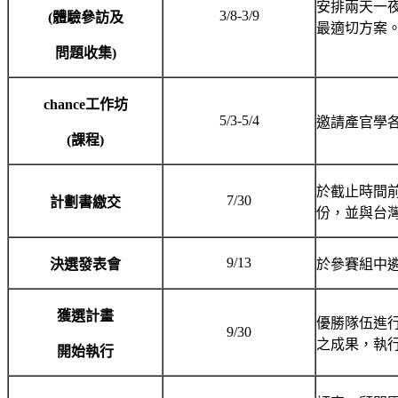
安排兩天一
3/8-3/9
(
體驗參訪及
最適切方案
問題收集)
chance
工作坊
5/3-5/4
邀請產官學
(
課程)
於截止時間
7/30
計劃書繳交
份，並與台灣
9/13
決選發表會
於參賽組中
獲選計畫
優勝隊伍進
9/30
之成果，執
開始執行