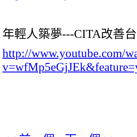
年輕人築夢---CITA改
http://www.youtube.com/w
v=wfMp5eGjJEk&feature=y