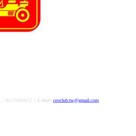
-25563672 | E-Mail:
ceoclub.tw@gmail.com