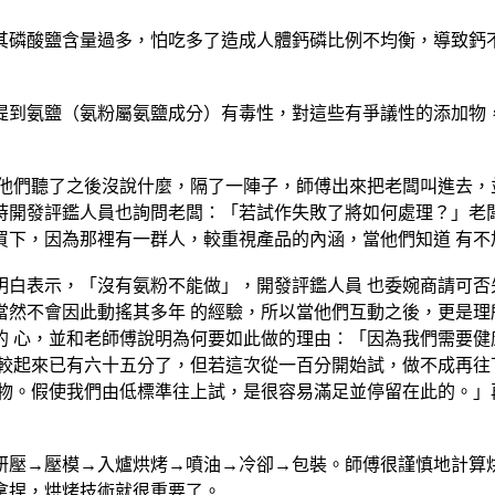
其磷酸鹽含量過多，怕吃多了造成人體鈣磷比例不均衡，導致鈣
提到氨鹽（氨粉屬氨鹽成分）有毒性，對這些有爭議性的添加物
他們聽了之後沒說什麼，隔了一陣子，師傅出來把老闆叫進去，
時開發評鑑人員也詢問老闆：「若試作失敗了將如何處理？」老闆
買下，因為那裡有一群人，較重視產品的內涵，當他們知道 有不
明白表示，「沒有氨粉不能做」，開發評鑑人員 也委婉商請可否
當然不會因此動搖其多年 的經驗，所以當他們互動之後，更是理
的 心，並和老師傅說明為何要如此做的理由：「因為我們需要健
比較起來已有六十五分了，但若這次從一百分開始試，做不成再往
物。假使我們由低標準往上試，是很容易滿足並停留在此的。」
研壓→壓模→入爐烘烤→噴油→冷卻→包裝。師傅很謹慎地計算
拿捏，烘烤技術就很重要了。