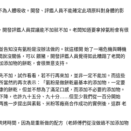
不為人體吸收。開發、評鑑人員不能確定此項原料對身體的影
，開發評鑑人員提議能不加就不加。老闆知道要拿掉氨粉會有很
並告知沒有氨粉是沒辦法做的。就這樣開 始了一場危機與轉機
說沒關係，可以 餵豬，開發評鑑人員覺得如此糟蹋了老闆的
加添加物的餅乾，會很樂意支持。
先不加，試作看看，若不行再來加，並非一定不能加。而這些
所當然的再次表示：「氨粉是做餅乾最基本的添加物，一定要
康的餅乾，但並不想為了滿足口感，而添加不必要的添加物。
下降，也許九十五分、九十分……但至少我們從一百分開始
再進一步提出與素鬆、米粉等廠商合作成功的實例後，這群 老
烘烤時間，因為是重新做的配方（老師傅們從沒做過不加添加物