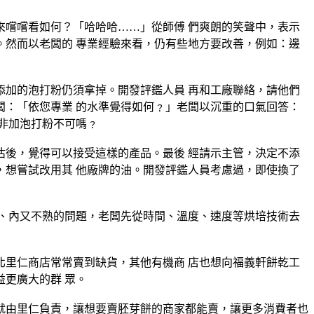
嚐嚐看如何？「哈哈哈……」從師傅 們爽朗的笑聲中，表示
然而以老闆的 專業經驗來看，仍有些地方要改善，例如：邊
加的泡打粉仍須拿掉。開發評鑑人員 再和工廠聯絡，請他們
：「依您專業 的水準覺得如何﹖」老闆以沉重的口氣回答：
非加泡打粉不可嗎﹖
後，覺得可以接受這樣的產品。最後 經請示主管，決定不添
想嘗試改用其 他廠牌的油。開發評鑑人員考慮過，即使換了
、內又不熟的問題，老闆先從時間、溫度、速度等烘培技術去
里仁商店常常賣到缺貨，其他有機商 店也想向福義軒餅乾工
更廣大的群 眾。
就由里仁負責，讓想要賣胚芽餅的商家都能賣，讓更多消費者也