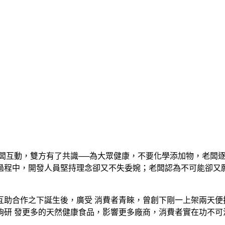
闆互動，雙方有了共識──為大眾健康，不要化學添加物，老闆
過程中，開發人員堅持理念卻又不失委婉；老闆認為不可能卻又願
互助合作之下誕生後，廣受 消費者青睞，曾創下剛一上架兩天便
研 發更多的天然健康食品，影響更多廠商，消費者實在功不可