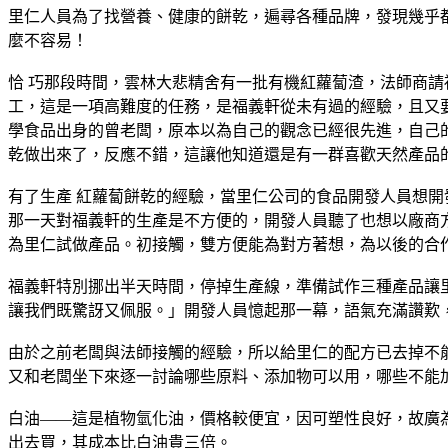
里仁人員為了找營養、健康的餅乾，遍尋各種品牌，發現幾乎
麼不容易！
恰 巧那段時間，雲林大悲精舍有一批有機紅蘿蔔渣，法師商請
工，這是一項高難度的任務，是福義軒從未有過的經驗，且又
學食品出身的曾老闆，原本以為自己的觀念已經很先進，自己
乾做出來了，反應不錯，這讓他知道還是有一群喜歡天然產品
有了生產 紅蘿蔔餅乾的經驗，當里仁公司的食品開發人員想開
那一天對福義軒的生產是不方便的，開發人員聽了也想以廠商
為里仁試做產品。初接觸，雙方便能為對方著想，為以後的合
福義軒特別挪出半天時間，停掉生產線，準備試作三種產品讓
讓我們既驚訝又佩服。」開發人員憶起那一幕，語氣充滿讚歎
由於之前老闆與法師接觸的經驗，所以給里仁的配方已去掉不
又和老闆坐下來逐一討論哪些原料、添加物可以用，哪些不能
白油——這是植物氫化油，價格較便宜，因可塑性良好，故廣
出去買，其成本比白油貴三倍。