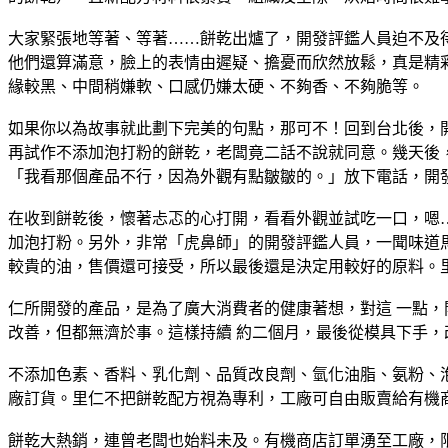
大家緊張地等著、等著……餅乾出爐了，開發評鑑人員迫不及
他們還算滿意，臉上的表情由遲疑、擔憂而欣然放鬆，真是精
緣較黑、中間稍嫌軟、口感仍嫌太硬、不夠香、不夠脆等。
如果你以為故事就此劃下完美的句點，那可不！回到台北後，
再試作不添加泡打粉的餅乾，老闆竟二話不說就同意。幾天後
「我看那個產品不行，因為外觀有點皺皺的。」放下電話，開
在收到餅乾後，懷著忐忑的心打開，看看外觀並試吃一口，嗯
加泡打粉。另外，非常「虎鼻師」的開發評鑑人員，一聞味道
較貴的油，售價還可接受，所以最後還是決定用較好的原料。
仁所開發的產品，是為了廣大消費者的健康著想，對這 一點
改善，但都無濟於事。這樣持續 約二個月，最後從模具下手
不添加色素、香料、乳化劑、品質改良劑、氫化油脂、氨粉、
廠訂貨。里仁不把餅乾配方視為專利，工廠可自由販賣給有機
餅乾大熱銷，連曾老闆也始料未及。有機商店訂單湧至工廠，