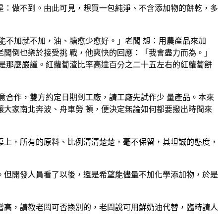
是：做不到。由此可見，想買一包純淨、不含添加物的餅乾，多
能不加就不加，油、糖愈少愈好。」老闆 想：用農產品來加
闆倒也樂於接受挑 戰，他爽快的回應：「我會盡力而為。」
是那麼嚴謹。紅蘿蔔渣比率高達百分之二十五左右的紅蘿蔔餅
意合作，雙方約定日期到工廠，請工廠先試作少 量產品。本來
大家南北奔波、舟車勞 頓，便決定無論如何都要撥出時間來
桌上，所有的原料、比例清清楚楚，毫不保留，其坦誠的態度，
。但開發人員看了以後，還是希望能儘量不加化學添加物，於是
增高，請教老闆可否換別的，老闆說可用鮮奶油代替，臨時請人