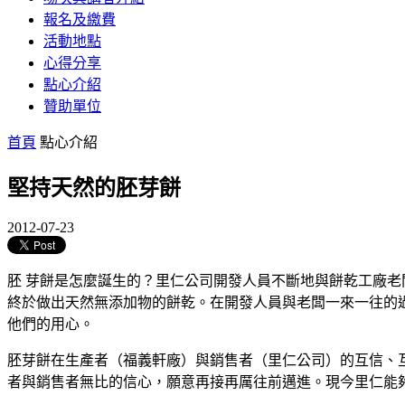
報名及繳費
活動地點
心得分享
點心介紹
贊助單位
首頁
點心介紹
堅持天然的胚芽餅
2012-07-23
胚 芽餅是怎麼誕生的？里仁公司開發人員不斷地與餅乾工廠老
終於做出天然無添加物的餅乾。在開發人員與老闆一來一往的
他們的用心。
胚芽餅在生產者（福義軒廠）與銷售者（里仁公司）的互信、
者與銷售者無比的信心，願意再接再厲往前邁進。現今里仁能夠