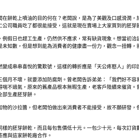
闆在餅乾上噴油的目的何在？老闆說，是為了美觀及口感滑潤，於
仁公司職員吃了都很能接受，這就是現在賣場上大家買到的胚芽
，例假日也趕工生產，仍然供不應求，常有缺貨現象。想當初洽談
是未知數，但是想到能為消費者的健康盡一份力，觀念一扭轉，就
然變成串串喜悅的驚歎號，這樣的轉折應是「天公疼憨人」的印
三個月不壞，就要添加防腐劑。曾老闆告訴弟弟：「我們好不容易
得喘不過氣，原來的舊產品根本無暇生產，老客戶陸續來催貨。曾
全部生產胚芽餅。
加物的沙拉醬，但老闆怕做出來消費者不能接受，故不願研發，
同樣的胚芽餅乾，而且每包售價低十元。一包少十元，每次訂貨
答應與這家餅乾廠合作。