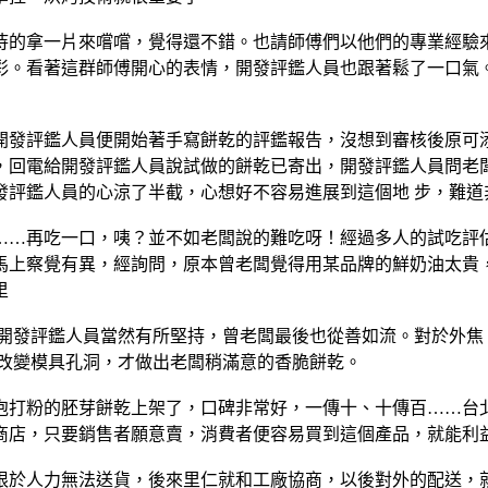
待的拿一片來嚐嚐，覺得還不錯。也請師傅們以他們的專業經驗來
彩。看著這群師傅開心的表情，開發評鑑人員也跟著鬆了一口氣。
開發評鑑人員便開始著手寫餅乾的評鑑報告，沒想到審核後原可添
，回電給開發評鑑人員說試做的餅乾已寄出，開發評鑑人員問老闆
發評鑑人員的心涼了半截，心想好不容易進展到這個地 步，難道
……再吃一口，咦？並不如老闆說的難吃呀！經過多人的試吃評估
馬上察覺有異，經詢問，原本曾老闆覺得用某品牌的鮮奶油太貴，
里
，開發評鑑人員當然有所堅持，曾老闆最後也從善如流。對於外焦
，改變模具孔洞，才做出老闆稍滿意的香脆餅乾。
泡打粉的胚芽餅乾上架了，口碑非常好，一傳十、十傳百……台北
商店，只要銷售者願意賣，消費者便容易買到這個產品，就能利益
限於人力無法送貨，後來里仁就和工廠協商，以後對外的配送，