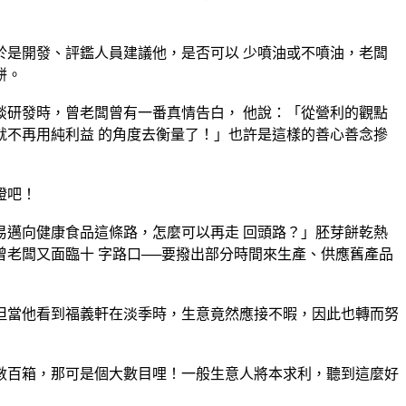
是開發、評鑑人員建議他，是否可以 少噴油或不噴油，老闆
餅。
研發時，曾老闆曾有一番真情告白， 他說：「從營利的觀點
不再用純利益 的角度去衡量了！」也許是這樣的善心善念摻
證吧！
邁向健康食品這條路，怎麼可以再走 回頭路？」胚芽餅乾熱
老闆又面臨十 字路口──要撥出部分時間來生產、供應舊產品
但當他看到福義軒在淡季時，生意竟然應接不暇，因此也轉而努
數百箱，那可是個大數目哩！一般生意人將本求利，聽到這麼好