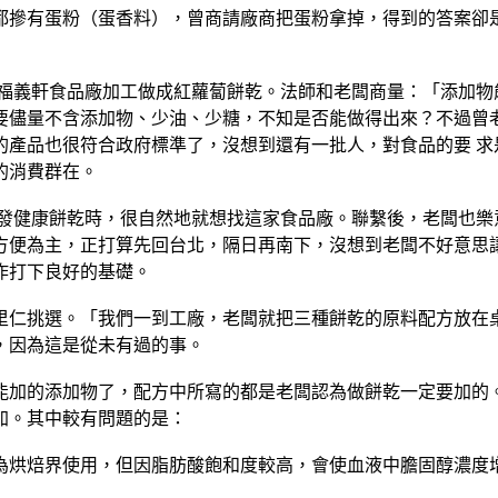
都摻有蛋粉（蛋香料），曾商請廠商把蛋粉拿掉，得到的答案卻
福義軒食品廠加工做成紅蘿蔔餅乾。法師和老闆商量：「添加物
要儘量不含添加物、少油、少糖，不知是否能做得出來？不過曾老
的產品也很符合政府標準了，沒想到還有一批人，對食品的要 求
的消費群在。
發健康餅乾時，很自然地就想找這家食品廠。聯繫後，老闆也樂
方便為主，正打算先回台北，隔日再南下，沒想到老闆不好意思讓
作打下良好的基礎。
里仁挑選。「我們一到工廠，老闆就把三種餅乾的原料配方放在
，因為這是從未有過的事。
能加的添加物了，配方中所寫的都是老闆認為做餅乾一定要加的
加。其中較有問題的是：
為烘焙界使用，但因脂肪酸飽和度較高，會使血液中膽固醇濃度