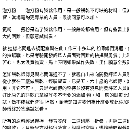
泡打粉——泡打粉有膨鬆作用，是一般餅乾不可缺的材料，但
響，當場電詢更專業的人員，最後同意可以加。
氨粉——氨粉是為了膨鬆作用，一般餅乾都會用。但有些書上
大的困難，但願意試試看。
就 這樣老闆進去調配室與在此工作三十多年的老師傅們溝通，
的拉鋸戰，也是考驗開發評鑑人員面對困難的抉擇與勇氣；此
苦心，也太浪費物資，馬上表明如果試作失敗，里仁願意全數
怎知餅乾師傅見與老闆溝通不了，就親自出來向開發評鑑人員
從小就在工廠做餅乾，經驗豐富，已是五、六十歲的老師傅，
用，非它不可。」只是老師傅的堅持並沒有澆息開發評鑑人員
好比原先的餅乾已拿掉許多不需要的添加 物，和一般的餅乾
試，做不成我們會很 坦然，並清楚知道我們為什麼要放此添加
師傅終於答應試試看。
所有的原料經過攪拌→靜置發酵→三道研壓→折疊→再經三道
的餅乾），且新配方材料很紮實，組織沒空隙，烘焙時間很難