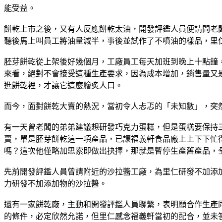
能受益。
餅乾上市之後，又有人反應餅乾太油，開發評鑑人員便請問老
聽後馬上叫員工將油量減半，事後並試作了不噴油的樣品，里
胚芽餅乾從上架後好幾個月，工廠員工每天加班到晚上十點鐘
來看，絕對不會接受這種生產要求，因為成本增加，銷售量又
進餅乾裡，才讓它這麼膾炙人口。
而今，面對餅乾大賣的熱況，當初令人忐忑的「未知數」，突
有一天曾老闆的弟弟建議想研發巧克力蛋糕，但是蛋糕要保持
賣，單是胚芽餅乾這一項產品，已讓福義軒食品廠上上下下忙
嗎？這次他僅略加思索即做出抉擇，那就是暫停生產舊產品，
先前開發評鑑人員曾請附近的沙拉醬工廠，為里仁研發不加添
力研發不加添加物的沙拉醬。
還有一家餅乾廠，主動和開發評鑑人員聯繫，表明願合作生產
的條件，必定欣然允諾，但里仁感念福義軒當初的配合，並未